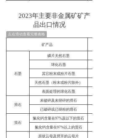
2
023
年主要非金属矿矿产
品出口情况
左右滑动查看完整表格
矿产品
磷片天然石墨
89355.78
球化石墨
55735.13
石墨
其它粉末或粉片石墨
23672.71
天然石墨（粉末或粉片除外）
53141.33
表面处理的球化石墨
75559.14
未破碎及未研碎的滑石
114067.28
滑石
已破碎或已研粉的滑石
480627.89
氟化钙含量在
97%
及以下的萤石
195434.22
萤石
氟化钙含量在
97%
以上的萤石
182170.64
原状云母及劈开的云母片
5589.62