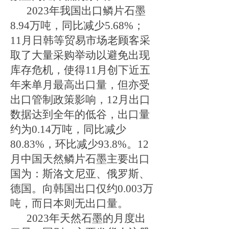
2023年
我国出口
鳞片石墨
8.94
万吨，同比减少
5.68
%；
11月日韩等贸易市场老顾客采
取了大量采购举动以避免出现
库存危机
，使得
11月创下近五
年来单月最高出口量，但亦受
出口管制政策影响，12月出口
数据达到全年的低谷
，
出口量
约为
0.14万吨，同比减少
80.83%，环比减少93.
8
%。12
月中国天然鳞片石墨主要出口
国为：斯洛文尼亚、俄罗斯、
德国。向韩国出口仅约0.003万
吨，而日本则无出口量
。
2023年天然石墨的月度出