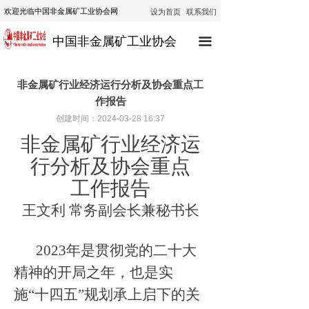
设为首页
联系我们
欢迎光临中国非金属矿工业协会网
首页
中国非金属矿工业协会
끀
协会动态
行业动态
非金属矿行业经济运行分析及协会重点工
作报告
通知公告
创建时间：
2024-03-28
16:37
技术咨询
非金属矿行业经济运
行分析及协会重点
技术培训
工作报告
经济运行
王文利
常务副会长兼秘书长
政策法规
2023
年是贯彻党的二十大
公示
精神的开局之年，
也
是实
施
“
十四五
”
规划承上启下的关