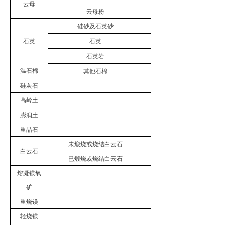
云母
云母粉
133090.12
硅砂及石英砂
14221.13
石英
石英
689591.59
石英岩
808966.27
温石棉
其他石棉
111371.69
硅灰石
197715.96
高岭土
1023681.9
膨润土
371761.86
重晶石
768501.44
未煅烧或烧结白云石
1024950.3
白云石
已煅烧或烧结白云石
41811.08
熔凝镁氧
446529.69
矿
重烧镁
1078051.15
轻烧镁
854100.43