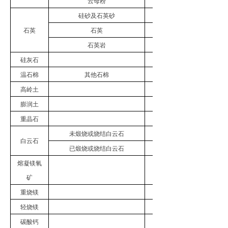
云母粉
3192.91
硅砂及石英砂
6497949.88
石英
石英
997864.09
石英岩
362233.04
硅灰石
3419.57
温石棉
其他石棉
195743.43
高岭土
660199.05
膨润土
158408.08
重晶石
62081.11
未煅烧或烧结白云石
232641
白云石
已煅烧或烧结白云石
4353.36
熔凝镁氧
1068.77
矿
重烧镁
3225.9
轻烧镁
1468.74
碳酸钙
99968.02