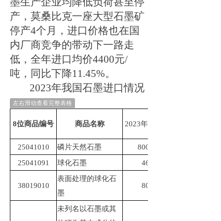
墨生产企业均降低负荷甚至停
产，
莫桑比克一座大型石墨矿
停产
4个月，
进口价格也在国
内厂商竞争的带动下一路走
低，全年进口均价
4400元/
吨
，同比下降
11.45%
。
2023
年我国石墨进口情况
左右滑动查看完整表格
2023年进口量/吨
8位商品编号
商品名称
25041010
磷片天然石墨
80041.65
25041091
球化石墨
466.74
表面处理的球化石
38019010
808.57
墨
未列名以石墨或其