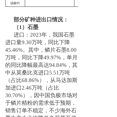
碳酸钙
125011.91
部分矿种进出口情况：
（
1
）石墨
进口：
2023年，我国石墨
进口量9.30万吨，同比下降
45.46%。其中，
鳞片石墨
8
.00
万吨，同比下降
49.97%，单月
的同比降幅最
高
达
94.84%，其
中从莫桑比克进口
5.51
万吨
（占比
68.86%）
，从马达加斯
加进口
2.46
万吨
（占比
30.70%）
，因中国负极市场对
于鳞片精粉的需求低于预期，
销售订单不稳定，不少海外石