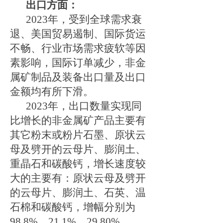
出口方面：
2
023
年，受到全球需求衰
退、美国贸易遏制、国际货运
不畅、行业市场需求疲软等因
素影响，国际订单减少，非金
属矿制品及装备出口量及出口
金额均有所下滑。
2
023
年，出口数量实现同
比增长的非金属矿产品主要有
其它粉末或粉片石墨、原状云
母及劈开的云母片、膨润土、
重晶石和碳酸钙，增长速度较
大的主要有：原状云母及劈开
的云母片、膨润土、石英、温
石棉和碳酸钙，增幅分别为
9
8.8%
、
2
1.1%
、
29.80%
、