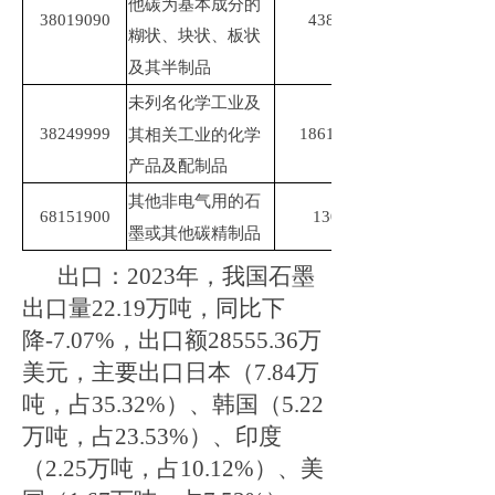
他碳为基本成分的
38019090
43886.38
糊状、块状、板状
及其半制品
未列名化学工业及
38249999
1861343.37
其相关工业的化学
产品及配制品
其他非电气用的石
68151900
1303.45
墨或其他碳精制品
出口：
2023
年，我国石墨
出口量
22.19
万吨，同比下
降
-7.07%
，出口额
28555.36
万
美元，主要出口日本（
7.84
万
吨，占
35.32%
）、韩国（
5.22
万吨，占
23.53%
）、印度
（
2.25
万吨，占
10.12%
）、美