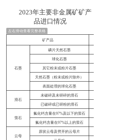
2
023
年主要非金属矿矿产
品进口情况
左右滑动查看完整表格
矿产品
磷片天然石墨
80041.65
球化石墨
466.74
石墨
其它粉末或粉片石墨
1406.19
天然石墨（粉末或粉片除外）
11090.4
表面处理的球化石墨
808.57
未破碎及未研碎的滑石
29799.73
滑石
已破碎或已研粉的滑石
31097.49
氟化钙含量在
97%
及以下的萤石
1000882.16
萤石
氟化钙含量在
97%
以上的萤石
16267.52
原状云母及劈开的云母片
162573.614
云母