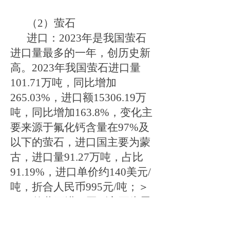
（
2
）萤石
进口：
2023
年是我国萤石
进口量最多的一年，创历史新
高。
2023
年我国萤石进口量
101.71
万吨，同比增加
265.03%
，进口额
15306.19
万
吨，同比增加
163.8%
，变化主
要来源于氟化钙含量在
97%
及
以下的萤石，进口国主要为蒙
古，进口量
91.27
万吨，占比
91.19%
，进口单价约
140
美元
/
吨，折合人民币
995
元
/
吨；＞
97
％的萤石进口国别
主要为墨
西哥（
1.53
万吨，占比