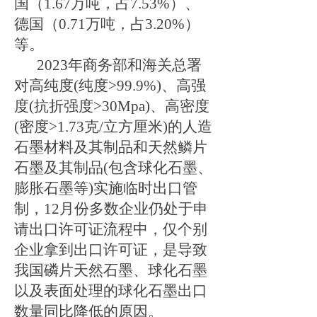
国（
1.67
万吨，占
7.53%
）、
德国（
0.71
万吨，占
3.20%
）
等。
2023
年商务部和海关总署
对高纯度
(
纯度
>99.9%)
、高强
度
(
抗折强度
>30Mpa)
、高密度
(
密度
>1.73
克
/
立方厘米
)
的人造
石墨材料及其制品
和天然鳞片
石墨及其制品
(
包含球化石墨、
膨胀石墨等
)
实施临时出口管
制，
12月份多数企业仍处于申
请出口许可证流程中，仅个别
企业拿到出口许可证，
是导致
我国磷片天然石墨、球化石墨
以及表面处理的球化石墨出口
数量同比降低的原因。