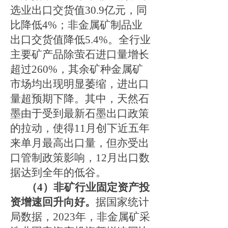
选业出口交货值
30.9
亿元，同
比降低
4%
；非金属矿制品业
出口交货值降低
5.4%
。全行业
主要矿产品除萤石进口量增长
超过
260%
，其余矿种金属矿
市场均出现明显萎缩，进出口
量超预期下降。其中，天然石
墨由于受到最新石墨出口政策
的拉动，使得
11
月创下近五年
来单月最高出口量，但亦受出
口管制政策影响，
12
月出口数
据达到全年的低谷。
（
4
）非矿行业固定资产投
资增速回升向好。
据国家统计
局数据，
2023
年，非金属矿采