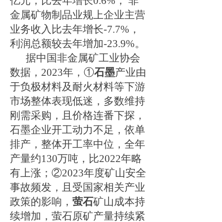
亿元，比去年增长
0.
6
%
； 非
金属矿物制品业规上企业主营
业务收入比去年增长
-
7.7
%
，
利润总额较去年增加
-
23.9
%
。
据中国非金属矿工业协会
数据，
2023年，
①
石墨
产业由
于负极材料及耐火材料等下游
市场整体表现低迷，多数维持
刚需采购，且价格连番下探，
石墨企业开工动力不足，依单
排产，整体开工率中位，全年
产量约
130万吨，比2022年略
有上涨；
②
2023年度矿山安全
事故频发，且受国家相关产业
政策的影响，
萤石
矿山成本持
续增加，萤石原矿产量持续紧