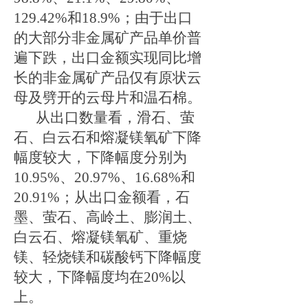
1
29.42
%
和
1
8.9%
；由于出口
的大部分非金属矿产品单价普
遍下跌，出口金额实现同比增
长的非金属矿产品仅有原状云
母及劈开的云母片和温石棉。
从出口数量看，滑石、萤
石、白云石和熔凝镁氧矿下降
幅度较大，下降幅度分别为
1
0.95%
、
2
0.97%
、
1
6.68%
和
2
0.91%
；从出口金额看，石
墨、萤石、高岭土、膨润土、
白云石、熔凝镁氧矿、重烧
镁、轻烧镁和碳酸钙下降幅度
较大，下降幅度均在
2
0%
以
上。